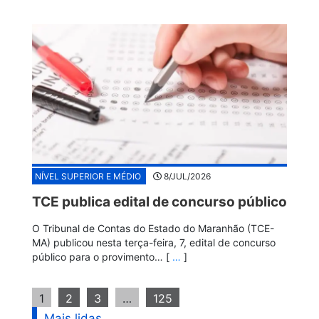
NÍVEL SUPERIOR E MÉDIO
8/JUL/2026
TCE publica edital de concurso público
O Tribunal de Contas do Estado do Maranhão (TCE-
MA) publicou nesta terça-feira, 7, edital de concurso
público para o provimento… [
…
]
1
2
3
…
125
Mais lidas