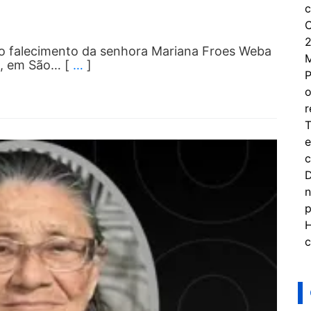
c
C
2
o falecimento da senhora Mariana Froes Weba
6), em São… [
…
]
P
o
r
T
e
c
D
n
p
H
c