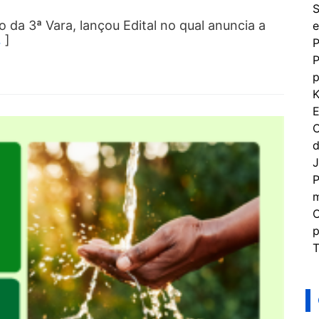
S
o da 3ª Vara, lançou Edital no qual anuncia a
e
…
]
P
P
p
K
E
C
d
J
P
m
C
p
T