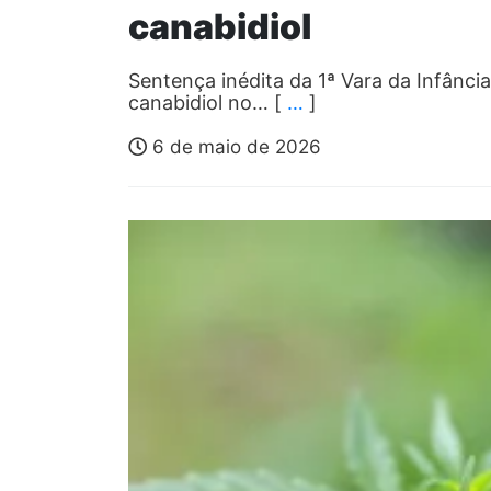
canabidiol
Sentença inédita da 1ª Vara da Infânci
canabidiol no… [
…
]
6 de maio de 2026