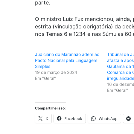
parte.
O ministro Luiz Fux mencionou, ainda,
estrita (vinculação obrigatória) da dec
nos Temas 6 e 1234 e nas Súmulas 60 
Judiciário do Maranhão adere ao
Tribunal de J
Pacto Nacional pela Linguagem
afasta e apos
Simples
Gautama da 1ª
19 de março de 2024
Comarca de C
Em "Geral"
irregularidad
16 de dezemb
Em "Geral"
Compartilhe isso:
X
Facebook
WhatsApp