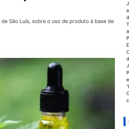
J
e
d
a de São Luís, sobre o uso de produto à base de
T
a
P
E
C
d
J
P
e
“
C
c