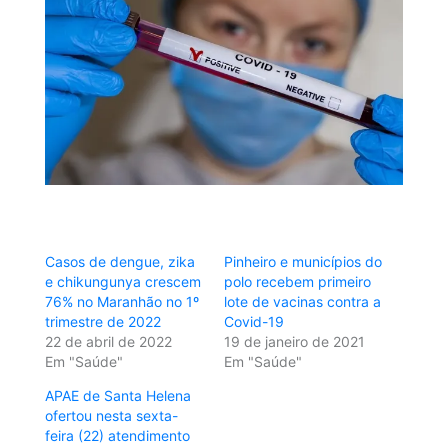
Casos de dengue, zika
Pinheiro e municípios do
e chikungunya crescem
polo recebem primeiro
76% no Maranhão no 1º
lote de vacinas contra a
trimestre de 2022
Covid-19
22 de abril de 2022
19 de janeiro de 2021
Em "Saúde"
Em "Saúde"
APAE de Santa Helena
ofertou nesta sexta-
feira (22) atendimento