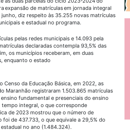
te às duas parcelas do ciclo 2023-2024 do
a expansão de matrículas em jornada integral
junho, diz respeito às
35.255
novas matrículas
unicipais e estadual no programa.
culas
pelas redes municipais
e
14.093
pela
 matrículas declaradas contempla
93,5%
das
im, os municípios receberam, em duas
s
, enquanto o estado
 Censo da Educação Básica, em 2022, as
d
o Maranhão registraram
1.503.865
matrículas
 ensino fundamental e presenciais do ensino
 tempo integral, o que corresponde
stica de 2023 mostrou que o número de
o foi de
437.733
, o que equivale a
29,5%
do
a estadual no ano
(1.484.324
).