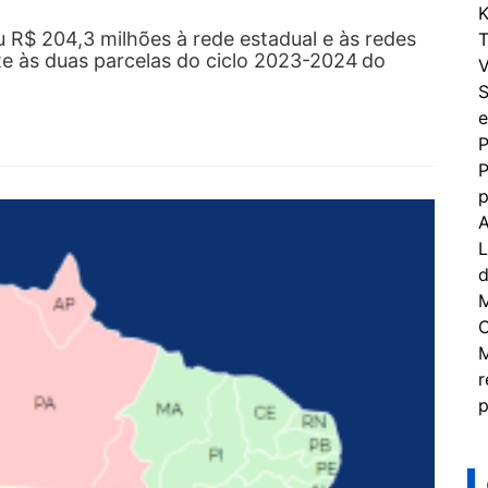
K
 R$ 204,3 milhões à rede estadual e às redes
T
te às duas parcelas do ciclo 2023-2024 do
V
S
e
P
P
p
A
L
d
M
C
M
r
p