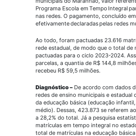
municipais
d
o Maranhão, valor referen
Programa Escola em
Tempo
Integral
par
nas redes. O pagamento, concluído em 
efetivamente declaradas pelas redes m
Ao todo, foram pactuadas
23.616
matrí
rede estadual, de modo que o total de
pactuadas para o ciclo 2023-2024. Ass
parcelas, a quantia de
R$ 144,8 milhõe
recebeu
R$ 59,5 milhões
.
Diagnóstico
–
De acordo com dados do
redes de ensino municipais e estadual
da educação básica (educação infantil,
médio). Dessas,
423.873
se referem ao
a
28,2%
do total. Já a pesquisa estatí
matrículas em tempo integral no estad
total de matrículas na educação básic