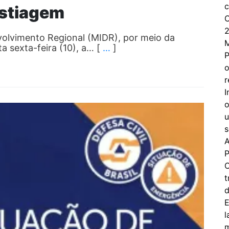
c
estiagem
C
2
volvimento Regional (MIDR), por meio da
a sexta-feira (10), a… [
…
]
P
o
r
I
o
u
s
A
P
C
t
d
E
l