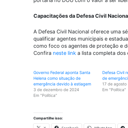
portaria no DOU com o valor a ser libe
Capacitações da Defesa Civil Naciona
A Defesa Civil Nacional oferece uma sér
qualificar agentes municipais e estadu
como foco os agentes de proteção e def
Confira
neste link
a lista completa dos 
Governo Federal aponta Santa
Defesa Civil 
Helena como situação de
de emergênci
emergência devido à estiagem
17 de agosto
3 de dezembro de 2024
Em "Política"
Em "Política"
Compartilhe isso:
X
Facebook
WhatsApp