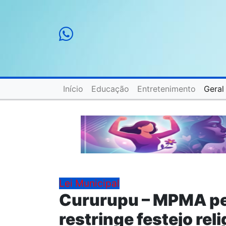
Início
Educação
Entretenimento
Geral
Lei Municipal
Cururupu – MPMA pe
restringe festejo re