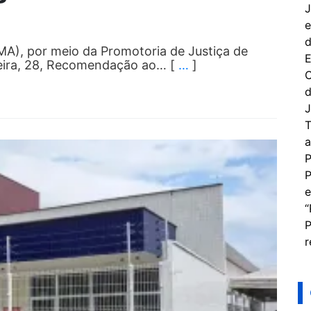
J
e
d
A), por meio da Promotoria de Justiça de
E
eira, 28, Recomendação ao… [
…
]
C
d
J
T
a
P
P
e
“
P
r