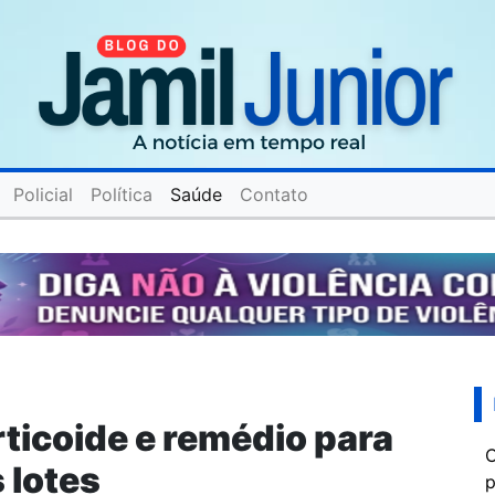
Policial
Política
Saúde
Contato
ticoide e remédio para
C
s lotes
p