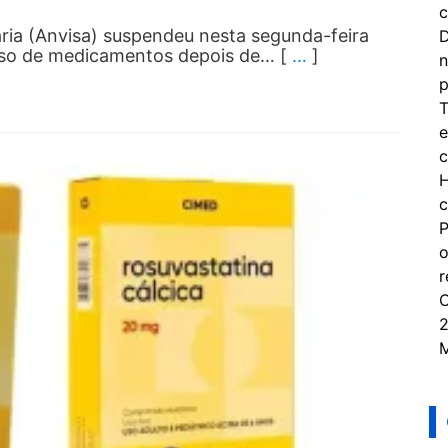
c
ária (Anvisa) suspendeu nesta segunda-feira
D
e uso de medicamentos depois de… [
…
]
n
p
T
e
c
H
c
P
o
r
C
2