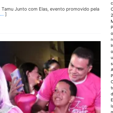
c
o Tamu Junto com Elas, evento promovido pela
C
…
]
2
P
o
r
I
o
u
s
A
P
C
t
d
E
l